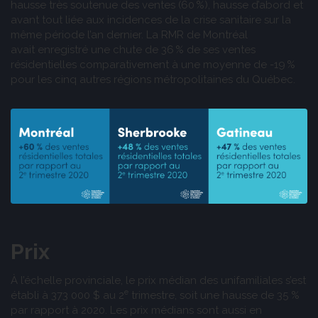
hausse très soutenue des ventes (60 %), hausse d’abord et
avant tout liée aux incidences de la crise sanitaire sur la
même période l’an dernier. La RMR de Montréal
avait enregistré une chute de 36 % de ses ventes
résidentielles comparativement à une moyenne de -19 %
pour les cinq autres régions métropolitaines du Québec.
Prix
À l’échelle provinciale, le prix médian des unifamiliales s’est
e
établi à 373 000 $ au 2
trimestre, soit une hausse de 35 %
par rapport à 2020. Les prix médians sont aussi en