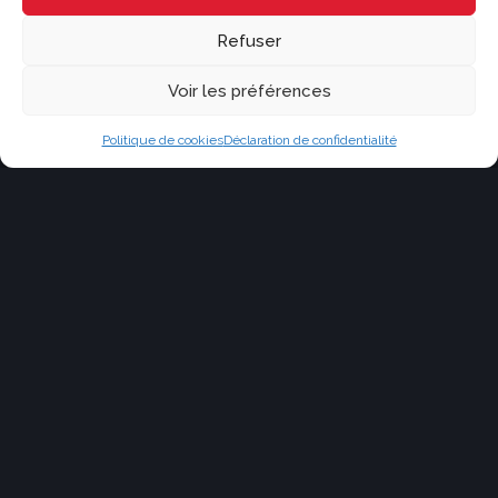
Courriel ou téléphone
Refuser
Message
Voir les préférences
Politique de cookies
Déclaration de confidentialité
Je consens à recevoir des courriels de marketing et de service à la
clientèle. Lire la
Politique de confidentialité et les conditions de service
pour plus d'informations.