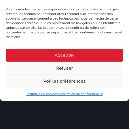
Pour fournir les meilleures expériences, nous utilisons des technologies
Je ne suis pas un robot
comme les cookies pour stocker et/ou accéder aux informations des
appareils. Le consentement à ces technologies nous permettra de traiter
des données telles que le comportement de navigation ou les identifiants
uniques sur ce site. Le fait de ne pas consentir ou de retirer son
consentement peut avoir un impact négatif sur certaines fonctionnalités et
fonctions.
CRYSTAL
Accepter
Franchisé indépendant et autonome de RE/MAX Québec
228 boul. Curé-Labelle, Sainte-Thérèse, Québec J7E 2X7
Refuser
(514) 267-7847
moc.cebeuq-xamer@nodan.ecnerual
Parcourir le contenu...
Voir les préférences
Vendre
Acheter
Politique de cookies
Déclaration de confidentialité
Nos propriétés
Notre équipe
Contact
Blogue