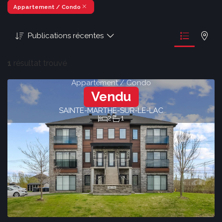
Appartement / Condo
Publications récentes
1
résultat trouvé
Appartement / Condo
Vendu
SAINTE-MARTHE-SUR-LE-LAC
2
1