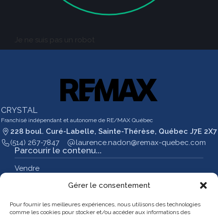
Je ne suis pas un robot
CRYSTAL
Franchisé indépendant et autonome de RE/MAX Québec
228 boul. Curé-Labelle, Sainte-Thérèse, Québec J7E 2X7
(514) 267-7847
moc.cebeuq-xamer@nodan.ecnerual
Parcourir le contenu...
Vendre
Acheter
Gérer le consentement
Nos propriétés
Notre équipe
Pour fournir les meilleures expériences, nous utilisons des technologies
Contact
comme les cookies pour stocker et/ou accéder aux informations des