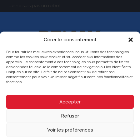
Je ne suis pas un robot
Gérer le consentement
CRYSTAL
Pour fournir les meilleures expériences, nous utilisons des technologies
comme les cookies pour stocker et/ou accéder aux informations des
Agence immobilière
appareils. Le consentement à ces technologies nous permettra de traiter
Franchisé indépendant et autonome de RE/MAX Québec
des données telles que le comportement de navigation ou les identifiants
228 boul. Curé-Labelle, Sainte-Thérèse, Québec J7E 2X7
uniques sur ce site. Le fait de ne pas consentir ou de retirer son
(514) 267-7847
moc.cebeuq-xamer@nodan.ecnerual
consentement peut avoir un impact négatif sur certaines fonctionnalités et
Parcourir le contenu...
fonctions.
Vendre
Acheter
Accepter
Nos propriétés
Notre équipe
Refuser
Contact
Blogue
Voir les préférences