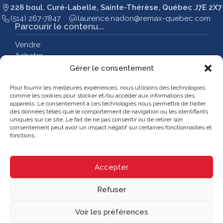
228 boul. Curé-Labelle, Sainte-Thérèse, Québec J7E 2X7
(514) 267-7847
moc.cebeuq-xamer@nodan.ecnerual
Parcourir le contenu...
Vendre
Acheter
Nos propriétés
Gérer le consentement
Notre équipe
Pour fournir les meilleures expériences, nous utilisons des technologies
Contact
comme les cookies pour stocker et/ou accéder aux informations des
Blogue
appareils. Le consentement à ces technologies nous permettra de traiter
des données telles que le comportement de navigation ou les identifiants
Explorer les propriétés
uniques sur ce site. Le fait de ne pas consentir ou de retirer son
consentement peut avoir un impact négatif sur certaines fonctionnalités et
fonctions.
Par catégories
Par régions
Accepter
©Laurence & Olivier – Courtiers immobiliers RE/MAX, 2026
Refuser
Propulsé par
Aliquando 3, ID-3 Innovations
Plan du site
Déclaration de confidentialité
Voir les préférences
Gérer le consentement