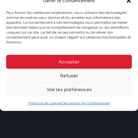
Gérer le consentement
Pour fournir les meilleures expériences, nous utilisons des technologies
comme les cookies pour stocker et/ou accéder aux informations des
appareils. Le consentement à ces technologies nous permettra de traiter
des données telles que le comportement de navigation ou les identifiants
uniques sur ce site. Le fait de ne pas consentir ou de retirer son
consentement peut avoir un impact négatif sur certaines fonctionnalités et
CRYSTAL
fonctions.
Agence immobilière
Franchisé indépendant et autonome de RE/MAX Québec
228 boul. Curé-Labelle, Sainte-Thérèse, Québec J7E 2X7
Accepter
(514) 267-7847
moc.cebeuq-xamer@nodan.ecnerual
Parcourir le contenu...
Refuser
Vendre
Voir les préférences
Acheter
Nos propriétés
Notre équipe
Politique de cookies
Déclaration de confidentialité
Contact
Blogue
Explorer les propriétés