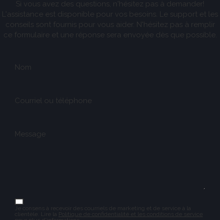
Si vous avez des questions, n'hésitez pas à demander!
L'assistance est disponible pour vos besoins. Le support et les
conseils sont fournis pour vous aider. N'hésitez pas à remplir
ce formulaire et une réponse sera envoyée dès que possible.
Nom
Courriel ou téléphone
Message
Je consens à recevoir des courriels de marketing et de service à la
clientèle. Lire la
Politique de confidentialité et les conditions de service