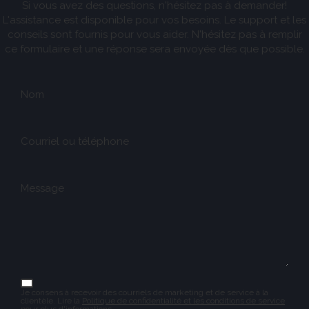
Si vous avez des questions, n'hésitez pas à demander!
L'assistance est disponible pour vos besoins. Le support et les
conseils sont fournis pour vous aider. N'hésitez pas à remplir
ce formulaire et une réponse sera envoyée dès que possible.
Nom
Courriel ou téléphone
Message
Je consens à recevoir des courriels de marketing et de service à la
clientèle. Lire la
Politique de confidentialité et les conditions de service