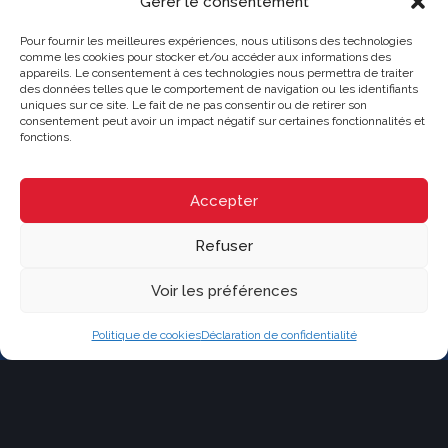
Gérer le consentement
Pour fournir les meilleures expériences, nous utilisons des technologies
comme les cookies pour stocker et/ou accéder aux informations des
appareils. Le consentement à ces technologies nous permettra de traiter
des données telles que le comportement de navigation ou les identifiants
uniques sur ce site. Le fait de ne pas consentir ou de retirer son
consentement peut avoir un impact négatif sur certaines fonctionnalités et
CRYSTAL
fonctions.
Agence immobilière
Franchisé indépendant et autonome de RE/MAX Québec
228 boul. Curé-Labelle, Sainte-Thérèse, Québec J7E 2X7
Accepter
(514) 267-7847
moc.cebeuq-xamer@nodan.ecnerual
Parcourir le contenu...
Refuser
Vendre
Voir les préférences
Acheter
Nos propriétés
Notre équipe
Politique de cookies
Déclaration de confidentialité
Contact
Blogue
Explorer les propriétés