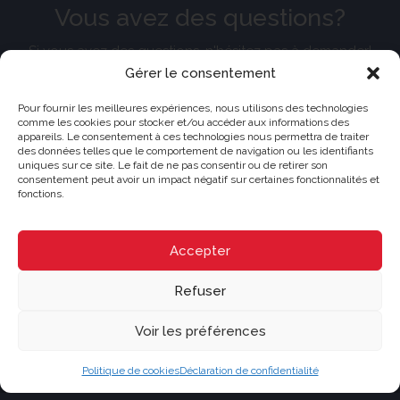
Vous avez des questions?
Si vous avez des questions, n'hésitez pas à demander!
L'assistance est disponible pour vos besoins. Le support et les
Gérer le consentement
conseils sont fournis pour vous aider. N'hésitez pas à remplir
ce formulaire et une réponse sera envoyée dès que possible.
Pour fournir les meilleures expériences, nous utilisons des technologies
comme les cookies pour stocker et/ou accéder aux informations des
appareils. Le consentement à ces technologies nous permettra de traiter
des données telles que le comportement de navigation ou les identifiants
Nom
uniques sur ce site. Le fait de ne pas consentir ou de retirer son
consentement peut avoir un impact négatif sur certaines fonctionnalités et
fonctions.
Courriel ou téléphone
Accepter
Message
Refuser
Voir les préférences
Politique de cookies
Déclaration de confidentialité